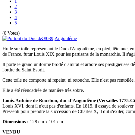
1
2
3
4
5
(0 Votes)
Huile sur toile représentant le Duc d'Angoulême, en pied, tête nue, en
de France, futur Louis XIX pour les partisans de la monarchie. Il s'agit
Il porte le grand uniforme brodé d'amiral et arbore ses prestigieuses dé
l'ordre du Saint Esprit.
Cette toile ne comporte ni repeint, ni retouche. Elle n'est pas rentoil
Elle a été réencadrée de manière très sobre.
Louis-Antoine de Bourbon, duc d’Angoulême (Versailles 1775-Gö
Louis XVI, dont il n'eut pas d'enfants. En 1815, il essaya de souleve
Pressenti pour prendre la succession de Charles X, il dut s'exiler, c
Dimensions :
128 cm x 101 cm
VENDU