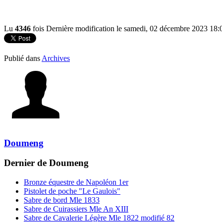
Lu
4346
fois
Dernière modification le samedi, 02 décembre 2023 18:
Publié dans
Archives
Doumeng
Dernier de Doumeng
Bronze équestre de Napoléon 1er
Pistolet de poche "Le Gaulois"
Sabre de bord Mle 1833
Sabre de Cuirassiers Mle An XIII
Sabre de Cavalerie Légère Mle 1822 modifié 82